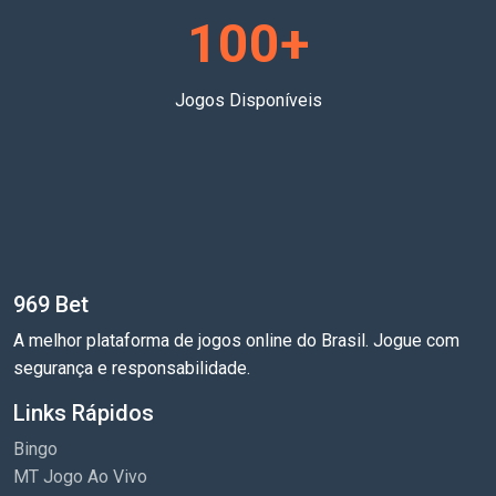
100+
Jogos Disponíveis
969 Bet
A melhor plataforma de jogos online do Brasil. Jogue com
segurança e responsabilidade.
Links Rápidos
Bingo
MT Jogo Ao Vivo