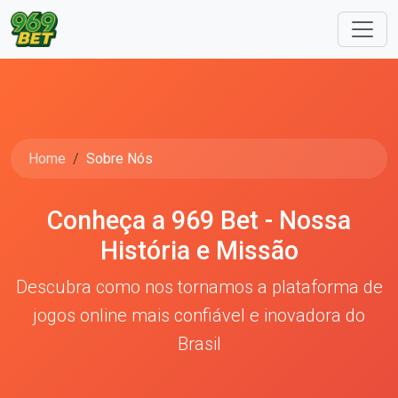
Home
Sobre Nós
Conheça a 969 Bet - Nossa
História e Missão
Descubra como nos tornamos a plataforma de
jogos online mais confiável e inovadora do
Brasil