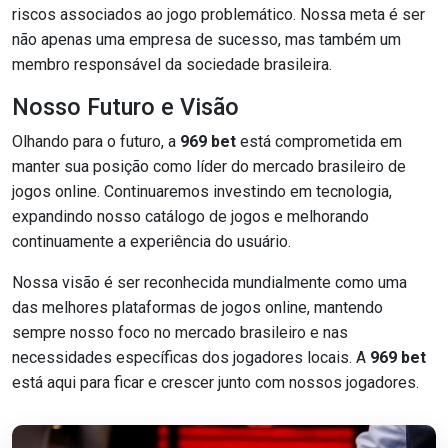
riscos associados ao jogo problemático. Nossa meta é ser
não apenas uma empresa de sucesso, mas também um
membro responsável da sociedade brasileira.
Nosso Futuro e Visão
Olhando para o futuro, a
969 bet
está comprometida em
manter sua posição como líder do mercado brasileiro de
jogos online. Continuaremos investindo em tecnologia,
expandindo nosso catálogo de jogos e melhorando
continuamente a experiência do usuário.
Nossa visão é ser reconhecida mundialmente como uma
das melhores plataformas de jogos online, mantendo
sempre nosso foco no mercado brasileiro e nas
necessidades específicas dos jogadores locais. A
969 bet
está aqui para ficar e crescer junto com nossos jogadores.