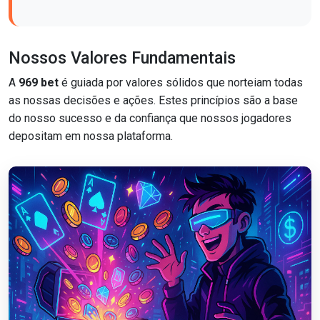
Nossos Valores Fundamentais
A
969 bet
é guiada por valores sólidos que norteiam todas
as nossas decisões e ações. Estes princípios são a base
do nosso sucesso e da confiança que nossos jogadores
depositam em nossa plataforma.