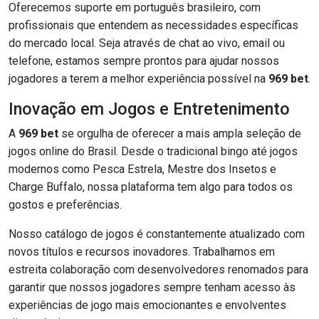
Oferecemos suporte em português brasileiro, com
profissionais que entendem as necessidades específicas
do mercado local. Seja através de chat ao vivo, email ou
telefone, estamos sempre prontos para ajudar nossos
jogadores a terem a melhor experiência possível na
969 bet
.
Inovação em Jogos e Entretenimento
A
969 bet
se orgulha de oferecer a mais ampla seleção de
jogos online do Brasil. Desde o tradicional bingo até jogos
modernos como Pesca Estrela, Mestre dos Insetos e
Charge Buffalo, nossa plataforma tem algo para todos os
gostos e preferências.
Nosso catálogo de jogos é constantemente atualizado com
novos títulos e recursos inovadores. Trabalhamos em
estreita colaboração com desenvolvedores renomados para
garantir que nossos jogadores sempre tenham acesso às
experiências de jogo mais emocionantes e envolventes