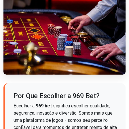
Por Que Escolher a 969 Bet?
Escolher a
969 bet
significa escolher qualidade,
segurança, inovação e diversão. Somos mais que
uma plataforma de jogos - somos seu parceiro
confiável para momentos de entretenimento de alta