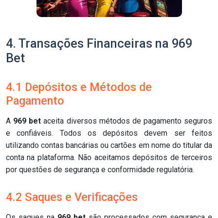
4. Transações Financeiras na 969
Bet
4.1 Depósitos e Métodos de
Pagamento
A
969 bet
aceita diversos métodos de pagamento seguros
e confiáveis. Todos os depósitos devem ser feitos
utilizando contas bancárias ou cartões em nome do titular da
conta na plataforma. Não aceitamos depósitos de terceiros
por questões de segurança e conformidade regulatória.
4.2 Saques e Verificações
Os saques na
969 bet
são processados com segurança e