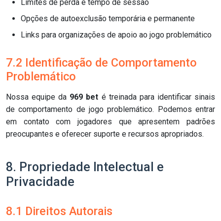
Limites de perda e tempo de sessão
Opções de autoexclusão temporária e permanente
Links para organizações de apoio ao jogo problemático
7.2 Identificação de Comportamento
Problemático
Nossa equipe da
969 bet
é treinada para identificar sinais
de comportamento de jogo problemático. Podemos entrar
em contato com jogadores que apresentem padrões
preocupantes e oferecer suporte e recursos apropriados.
8. Propriedade Intelectual e
Privacidade
8.1 Direitos Autorais