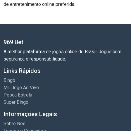
de entretenimento online preferida.
969 Bet
A melhor plataforma de jogos online do Brasil. Jogue com
segurança e responsabilidade.
Links Rápidos
Bingo
MT Jogo Ao Vivo
Pesca Estrela
Super Bingo
Informações Legais
Sobre Nós
Termos e Condições