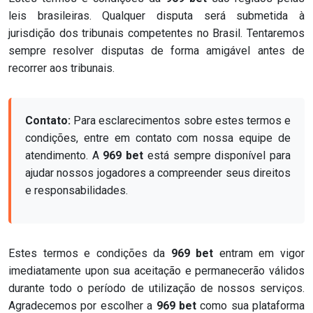
leis brasileiras. Qualquer disputa será submetida à
jurisdição dos tribunais competentes no Brasil. Tentaremos
sempre resolver disputas de forma amigável antes de
recorrer aos tribunais.
Contato:
Para esclarecimentos sobre estes termos e
condições, entre em contato com nossa equipe de
atendimento. A
969 bet
está sempre disponível para
ajudar nossos jogadores a compreender seus direitos
e responsabilidades.
Estes termos e condições da
969 bet
entram em vigor
imediatamente upon sua aceitação e permanecerão válidos
durante todo o período de utilização de nossos serviços.
Agradecemos por escolher a
969 bet
como sua plataforma