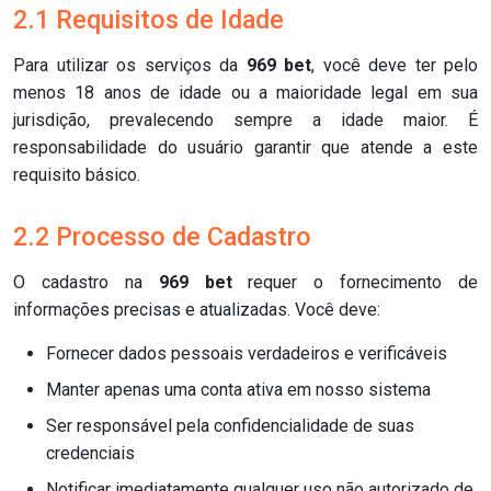
2.1 Requisitos de Idade
Para utilizar os serviços da
969 bet
, você deve ter pelo
menos 18 anos de idade ou a maioridade legal em sua
jurisdição, prevalecendo sempre a idade maior. É
responsabilidade do usuário garantir que atende a este
requisito básico.
2.2 Processo de Cadastro
O cadastro na
969 bet
requer o fornecimento de
informações precisas e atualizadas. Você deve:
Fornecer dados pessoais verdadeiros e verificáveis
Manter apenas uma conta ativa em nosso sistema
Ser responsável pela confidencialidade de suas
credenciais
Notificar imediatamente qualquer uso não autorizado de