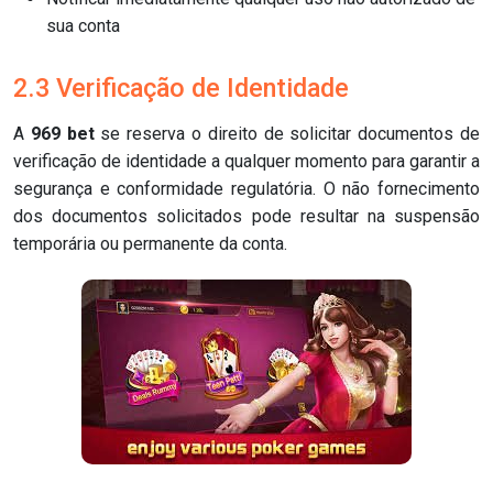
sua conta
2.3 Verificação de Identidade
A
969 bet
se reserva o direito de solicitar documentos de
verificação de identidade a qualquer momento para garantir a
segurança e conformidade regulatória. O não fornecimento
dos documentos solicitados pode resultar na suspensão
temporária ou permanente da conta.