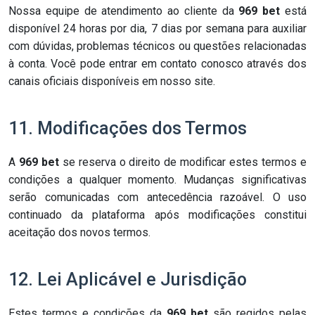
Nossa equipe de atendimento ao cliente da
969 bet
está
disponível 24 horas por dia, 7 dias por semana para auxiliar
com dúvidas, problemas técnicos ou questões relacionadas
à conta. Você pode entrar em contato conosco através dos
canais oficiais disponíveis em nosso site.
11. Modificações dos Termos
A
969 bet
se reserva o direito de modificar estes termos e
condições a qualquer momento. Mudanças significativas
serão comunicadas com antecedência razoável. O uso
continuado da plataforma após modificações constitui
aceitação dos novos termos.
12. Lei Aplicável e Jurisdição
Estes termos e condições da
969 bet
são regidos pelas