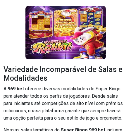
Variedade Incomparável de Salas e
Modalidades
A
969 bet
oferece diversas modalidades de Super Bingo
para atender todos os perfis de jogadores. Desde salas
para iniciantes até competições de alto nível com prêmios
milionários, nossa plataforma garante que sempre haverá
uma opção perfeita para o seu estilo de jogo e orçamento.
Nossas salas temáticas do
Super Bingo 969 bet
incluem