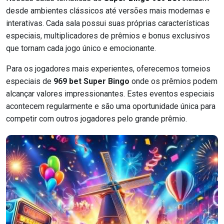
desde ambientes clássicos até versões mais modernas e
interativas. Cada sala possui suas próprias características
especiais, multiplicadores de prêmios e bonus exclusivos
que tornam cada jogo único e emocionante.
Para os jogadores mais experientes, oferecemos torneios
especiais de
969 bet Super Bingo
onde os prêmios podem
alcançar valores impressionantes. Estes eventos especiais
acontecem regularmente e são uma oportunidade única para
competir com outros jogadores pelo grande prêmio.