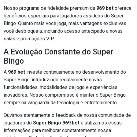
Nosso programa de fidelidade premium da
969 bet
oferece
benefícios especiais para jogadores assíduos do Super
Bingo. Quanto mais você joga, mais vantagens exclusivas
você desbloqueia, incluindo acesso antecipado a novas
salas e promoções VIP.
A Evolução Constante do Super
Bingo
A
969 bet
investe continuamente no desenvolvimento do
Super Bingo, introduzindo regularmente novas
funcionalidades, modalidades de jogo e experiências
inovadoras. Nosso compromisso é manter o Super Bingo
sempre na vanguarda da tecnologia e entretenimento.
Ouvimos atentamente o feedback de nossa comunidade de
jogadores do
Super Bingo 969 bet
e utilizamos essas
informações para melhorar constantemente nossa