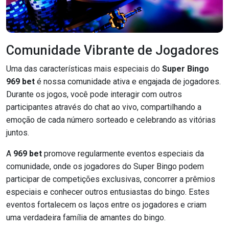
Comunidade Vibrante de Jogadores
Uma das características mais especiais do
Super Bingo
969 bet
é nossa comunidade ativa e engajada de jogadores.
Durante os jogos, você pode interagir com outros
participantes através do chat ao vivo, compartilhando a
emoção de cada número sorteado e celebrando as vitórias
juntos.
A
969 bet
promove regularmente eventos especiais da
comunidade, onde os jogadores do Super Bingo podem
participar de competições exclusivas, concorrer a prêmios
especiais e conhecer outros entusiastas do bingo. Estes
eventos fortalecem os laços entre os jogadores e criam
uma verdadeira família de amantes do bingo.